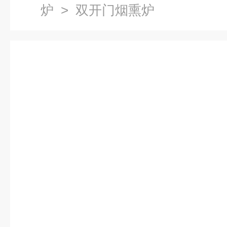
炉
> 双开门烟熏炉