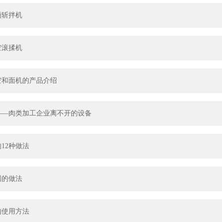
频斩拌机
空滚揉机
空和面机的产品介绍
——肉类加工企业离不开的设备
12种做法
圆的做法
的使用方法