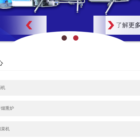
了解更多
心
面机
干烟熏炉
切菜机