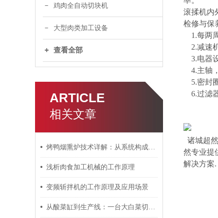
率。
鸡肉全自动切块机
滚揉机内
检修与保
大型肉类加工设备
1.每两
2.减速机
查看全部
3.电器
4.主轴
5.密封
6.过滤
ARTICLE
相关文章
诸城超然
烤鸭烟熏炉技术详解：从系统构成到工艺控制
然专业提
解决方案.
浅析肉食加工机械的工作原理
变频斩拌机的工作原理及应用场景
从酸菜缸到生产线：一台大白菜切菜机的商业价值