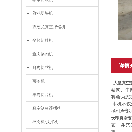
鲜鸡切块机
双绞龙真空拌馅机
变频斩拌机
鱼肉采肉机
详情
鲜肉切丝机
薯条机
大型真空
猪肉、牛
羊肉切片机
将会为您
本机不仅
真空制冷滚揉机
揉机全部
大型真空变
绞肉机/搅拌机
布，并充