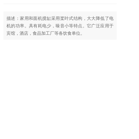
描述：家用和面机搅缸采用桨叶式结构，大大降低了电
机的功率。具有耗电少，噪音小等特点。它广泛应用于
宾馆，酒店，食品加工厂等各饮食单位。
更新时间：2026-08-07
厂商性质：生产厂家
联系我们
留言询价