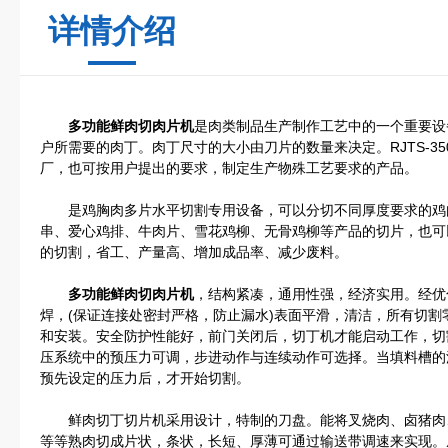
详情介绍
多功能鲜肉切肉片机
是肉类制品生产制作工艺中的一个重要设
户所需要的肉丁。肉丁尺寸的大小由刀片的数量来决定。RJTS-3
厂，也可按用户提出的要求，制定生产物殊工艺要求的产品。
是鸡胸肉多片水平切割专用设备，可以分切不同厚度要求的鸡
串、爱心鸡排、牛肉片、雪花鸡柳、无骨鸡柳等产品的切片，也可
的切割，省工、产量高、增加成品率、减少废料。
多功能鲜肉切肉片机
，结构紧凑，通用性强，经济实用。经优
焊，(保证连接处密封严格，防止漏水)表面平滑，清洁，所有切
和安装。安全防护性能好，前门关闭后，切丁机才能启动工作，切
压系统中的预压力可调，步进动作与连续动作可选择。当填料槽的
预先设定的压力后，才开始切割。
鲜肉切丁切片机采用设计，特制的刀盘。能将叉烧肉、卤猪肉
等等熟肉切成片状，条状，长短、厚薄可通过输送带调速来实现。