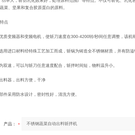
pm)，功率大，斩切乳化效果好，处理原料范围广等特点。不仅可斩化、乳
蔬菜、坚果和复合胶原蛋白的原料。
特点
质变频器和变频电机，使斩刀速度在300-4200转/秒间任意调整，该机
选用进口材料经特殊工艺加工而成，斩锅为铸造全不锈钢材质，并有防溢
为双速，可以与斩刀任意速度配合，斩拌时间短，物料温升小。
出料器，出料方便，干净
部件采用防水设计，密封性好，清洗方便。
产品：