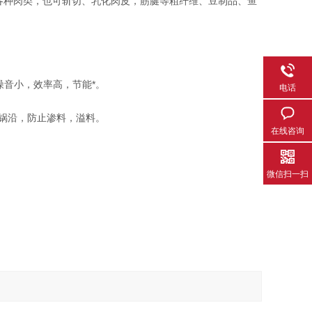
化各种肉类，也可斩切、乳化肉皮，筋腱等粗纤维、豆制品、鱼
噪音小，效率高，节能*。
电话
锅沿，防止渗料，溢料。
在线咨询
微信扫一扫