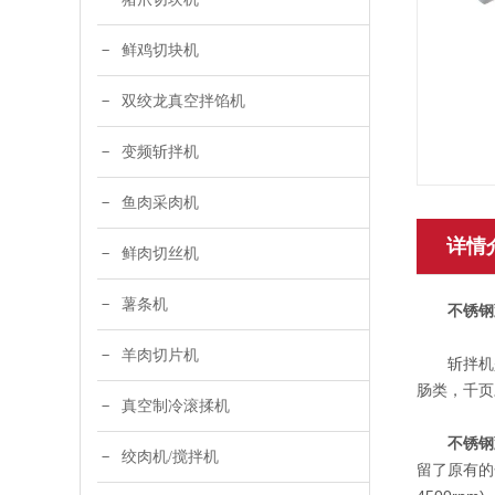
鲜鸡切块机
双绞龙真空拌馅机
变频斩拌机
鱼肉采肉机
详情
鲜肉切丝机
薯条机
不锈钢
羊肉切片机
斩拌机是
肠类，千页
真空制冷滚揉机
不锈钢
绞肉机/搅拌机
留了原有的